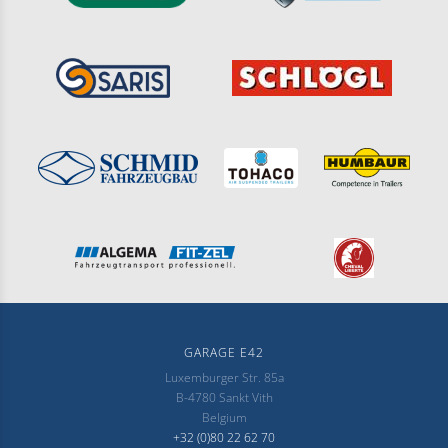
GARAGE E42
Luxemburger Str. 85a
B-4780 Sankt Vith
Belgium
+32 (0)80 22 62 70