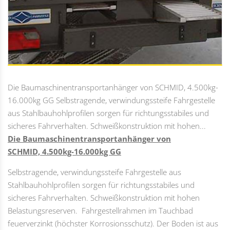
Die Baumaschinentransportanhänger von SCHMID, 4.500kg-
16.000kg GG Selbstragende, verwindungssteife Fahrgestelle
aus Stahlbauhohlprofilen sorgen für richtungsstabiles und
sicheres Fahrverhalten. Schweißkonstruktion mit hohen...
Die Baumaschinentransportanhänger von
SCHMID, 4.500kg-16.000kg GG
Selbstragende, verwindungssteife Fahrgestelle aus
Stahlbauhohlprofilen sorgen für richtungsstabiles und
sicheres Fahrverhalten. Schweißkonstruktion mit hohen
Belastungsreserven. Fahrgestellrahmen im Tauchbad
feuerverzinkt (höchster Korrosionsschutz). Der Boden ist aus