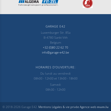
GARAGE E42
Luxemburger Str. 85a
B-4780 Sankt Vith
Belgium
+32 (0)80 22 62 70
info@garage-e42.be
HORAIRES D'OUVERTURE:
Du lundi au vendredi
08h00 - 12h00 et 13h00 - 18h00
Samedi
08h30 - 12h00
© 2018-2026 Garage E42.
Mentions Légales & vie privée
Agence web
mum.lu