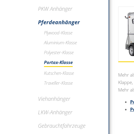
PKW Anhänger
Pferdeanhänger
Plywood-Klasse
Aluminium-Klasse
Polyester-Klasse
Portax-Klasse
Kutschen-Klasse
Mehr al
Klappe, 
Traveller-Klasse
Mehr al
Viehanhänger
P
P
LKW-Anhänger
Gebrauchtfahrzeuge