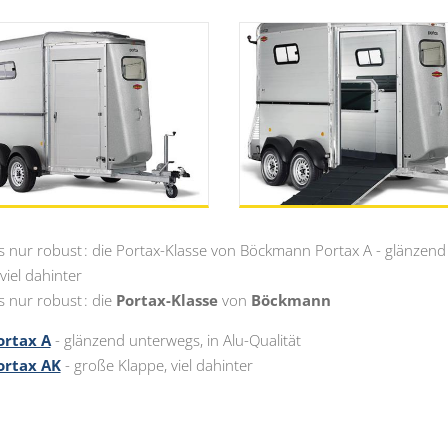
s nur robust : die Portax-Klasse von Böckmann Portax A - glänzend 
viel dahinter
s nur robust : die
Portax-Klasse
von
Böckmann
ortax A
- glänzend unterwegs, in Alu-Qualität
ortax AK
- große Klappe, viel dahinter