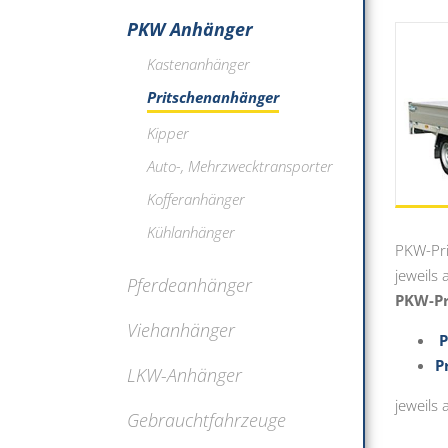
PKW Anhänger
Kastenanhänger
Pritschenanhänger
Kipper
Auto-, Mehrzwecktransporter
Kofferanhänger
Kühlanhänger
PKW-Pri
jeweils
Pferdeanhänger
PKW-Pr
Viehanhänger
P
P
LKW-Anhänger
jeweils 
Gebrauchtfahrzeuge