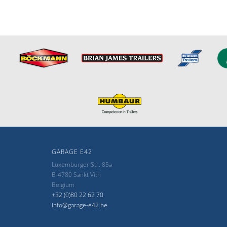
GARAGE E42
Luxemburger Str. 85a
B-4780 Sankt Vith
Belgium
+32 (0)80 22 62 70
info@garage-e42.be